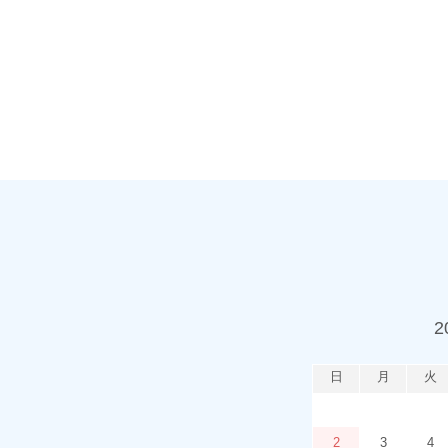
2
日
月
火
2
3
4