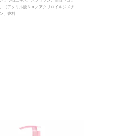
ンゾウ根エキス、スクワラン、酢酸トコフ
、（アクリル酸Ｎａ／アクリロイルジメチ
ン、香料