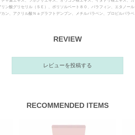
、チャ葉エキス、ツボクサエキス、オウゴン根エキス、イタドリ根エキス、カ
アリン酸グリセリル（ＳＥ）、ポリソルベート８０、パラフィン、エタノール
デカン、アクリル酸Ｎａグラフトデンプン、メチルパラベン、プロピルパラベ
REVIEW
レビューを投稿する
RECOMMENDED ITEMS