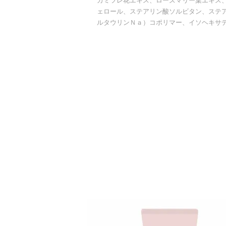
カミツレ花エキス、ローズマリー葉エキス
ェロール、ステアリン酸ソルビタン、ステ
ルタウリンＮａ）コポリマー、イソヘキサ