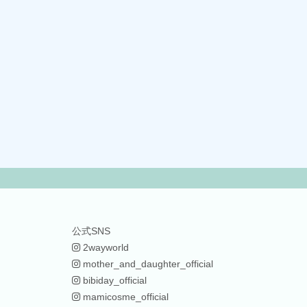
公式SNS
2wayworld
mother_and_daughter_official
bibiday_official
mamicosme_official