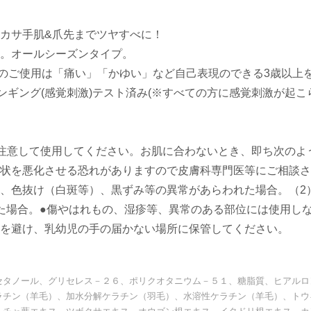
カサ手肌&爪先までツヤすべに！
。オールシーズンタイプ。
様のご使用は「痛い」「かゆい」など自己表現のできる3歳以上
ンギング(感覚刺激)テスト済み(※すべての方に感覚刺激が起こ
注意して使用してください。お肌に合わないとき、即ち次のよ
状を悪化させる恐れがありますので皮膚科専門医等にご相談さ
、色抜け（白斑等）、黒ずみ等の異常があらわれた場合。（2
た場合。●傷やはれもの、湿疹等、異常のある部位には使用し
を避け、乳幼児の手の届かない場所に保管してください。
セタノール、グリセレス－２６、ポリクオタニウム－５１、糖脂質、ヒアルロ
ラチン（羊毛）、加水分解ケラチン（羽毛）、水溶性ケラチン（羊毛）、トウ