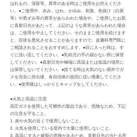
はれもの、湿疹等、異常のある時はご使用をお控えくださ
い。●ご使用中、赤み、はれ、かゆみ、刺激、色抜け（白斑
等）や黒ずみ等の異常があらわれた場合や、ご使用したお肌
に直射日光があたって、上記のような異常があらわれた場合
は、ご使用を中止してください。そのままご使用を続けます
と、症状を悪化させることがありますので、皮膚科専門医に
ご相談されることをおすすめします。●目に入った時は、す
ぐに洗い流してください。●乳幼児の手の届かない所に保管
してください。●直射日光や極端に高温または低温の場所に
は保管しないでください。●捨てる時は火気のない屋外でガ
スを完全に排出後、各自治体の規則に従い廃棄してくださ
い。●使用後はしっかりとキャップをしてください。
●火気と高温に注意
高圧ガスを使用した可燃性の製品であり、危険なため、下記
の注意を守ること。
1. 炎や火気の近くで使用しないこと。
2. 火気を使用している室内で大量に使用しないこと。
3. 高温にすると破裂の危険があるため、直射日光の当たる所