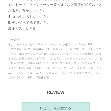
やストーブ、ファンヒーター等の近くなど温度が40℃以上と
なる所に置かないこと。
4. 火の中に入れないこと。
5. 使い切って捨てること。
高圧ガス：ＬＰＧ
【全成分】
水、コカミドプロピルベタイン、スルホコハク酸ラウレス2Na、LPG、
（C12,13）パレスー3硫酸Na、BG、塩化Na、EDTAー2Na、フェノキシエタ
ノール、ポリクオタニウムー10、グルコノバクター／ハチミツ発酵液、ココ
イル加水分解ケラチンK( 羊毛)、（ジヒドロキシメチルシリルプロポキシ）ヒ
ドロキシプロピル加水分解シルク、マコンブエキス、プラセンタエキス、ベ
タイン、PCAーNa、ソルビトール、セリン、グリシン、グルタミン酸、アラ
ニン、リシン、アルギニン、トレオニン、プロリン、メチルパラベン、プロ
ピルパラベン、香料、二酸化炭素
REVIEW
レビューを投稿する