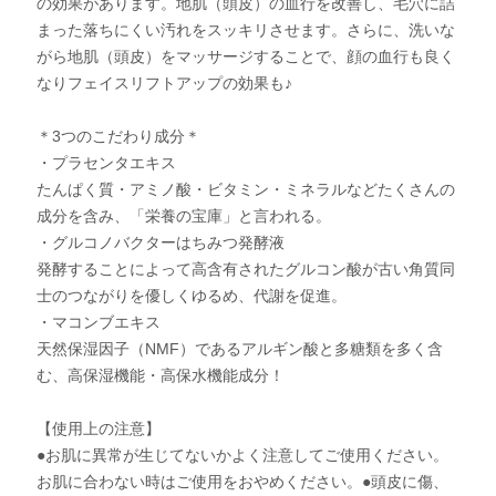
の効果があります。地肌（頭皮）の血行を改善し、毛穴に詰
まった落ちにくい汚れをスッキリさせます。さらに、洗いな
がら地肌（頭皮）をマッサージすることで、顔の血行も良く
なりフェイスリフトアップの効果も♪
＊3つのこだわり成分＊
・プラセンタエキス
たんぱく質・アミノ酸・ビタミン・ミネラルなどたくさんの
成分を含み、「栄養の宝庫」と言われる。
・グルコノバクターはちみつ発酵液
発酵することによって高含有されたグルコン酸が古い角質同
士のつながりを優しくゆるめ、代謝を促進。
・マコンブエキス
天然保湿因子（NMF）であるアルギン酸と多糖類を多く含
む、高保湿機能・高保水機能成分！
【使用上の注意】
●お肌に異常が生じてないかよく注意してご使用ください。
お肌に合わない時はご使用をおやめください。●頭皮に傷、