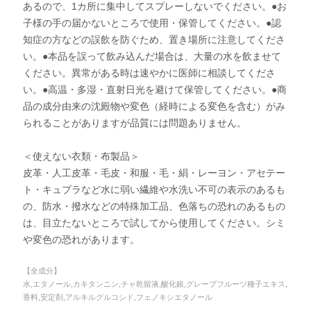
あるので、1カ所に集中してスプレーしないでください。●お
子様の手の届かないところで使用・保管してください。●認
知症の方などの誤飲を防ぐため、置き場所に注意してくださ
い。●本品を誤って飲み込んだ場合は、大量の水を飲ませて
ください。異常がある時は速やかに医師に相談してくださ
い。●高温・多湿・直射日光を避けて保管してください。●商
品の成分由来の沈殿物や変色（経時による変色を含む）がみ
られることがありますが品質には問題ありません。
＜使えない衣類・布製品＞
皮革・人工皮革・毛皮・和服・毛・絹・レーヨン・アセテー
ト・キュプラなど水に弱い繊維や水洗い不可の表示のあるも
の、防水・撥水などの特殊加工品、色落ちの恐れのあるもの
は、目立たないところで試してから使用してください。シミ
や変色の恐れがあります。
【全成分】
水,エタノール,カキタンニン,チャ乾留液,酸化銀,グレープフルーツ種子エキス,
香料,安定剤,アルキルグルコシド,フェノキシエタノール