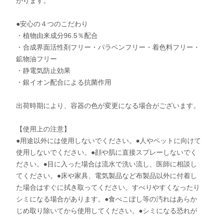
がります。
●安心の４つのこだわり
・植物由来成分96.5％配合
・合成界面活性剤フリー・パラベンフリー・着色料フリー・
鉱物油フリー
・静電気防止効果
・銀イオン配合による抗菌作用
出荷時期により、容器の色が変更になる場合がございます。
【使用上の注意】
●用途以外には使用しないでください。●人やペットに向けて
使用しないでください。●顔や肌に直接スプレーしないでく
ださい。●目に入った場合は流水で洗い流し、医師に相談し
てください。●床や家具、電気製品など布製品以外に付着し
た場合はすぐに拭き取ってください。すべりやすくなったり
シミになる場合があります。●食べこぼし等の汚れはあらか
じめ取り除いてから使用してください。●シミになる恐れが