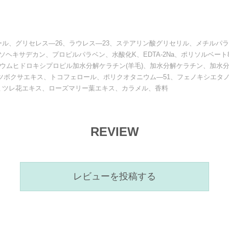
ル、グリセレス―26、ラウレス―23、ステアリン酸グリセリル、メチルパラベ
ソヘキサデカン、プロピルパラベン、水酸化K、EDTA-2Na、ポリソルベー
ニウムヒドロキシプロピル加水分解ケラチン(羊毛)、加水分解ケラチン、加水
ツボクサエキス、トコフェロール、ポリクオタニウム―51、フェノキシエタ
ミツレ花エキス、ローズマリー葉エキス、カラメル、香料
REVIEW
レビューを投稿する