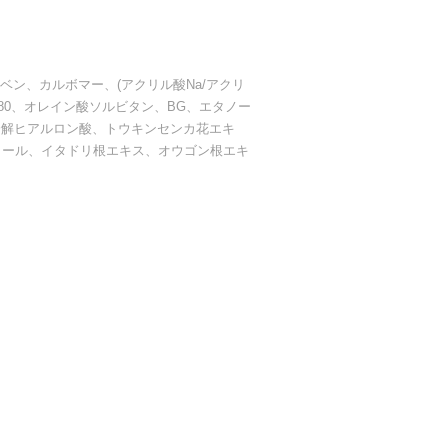
ン、カルボマー、(アクリル酸Na/アクリ
ト80、オレイン酸ソルビタン、BG、エタノー
分解ヒアルロン酸、トウキンセンカ花エキ
ノール、イタドリ根エキス、オウゴン根エキ