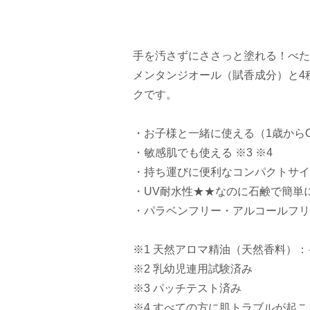
手を汚さずにささっと塗れる！べた
メンタンジオール（賦香成分）と4
クです。
・お子様と一緒に使える（1歳からOK
・敏感肌でも使える ※3 ※4
・持ち運びに便利なコンパクトサイ
・UV耐水性★★なのに石鹸で簡単
・パラベンフリー・アルコールフリ
※1 天然アロマ精油（天然香料）
※2 乳幼児連用試験済み
※3 パッチテスト済み
※4 すべての方に肌トラブルが起