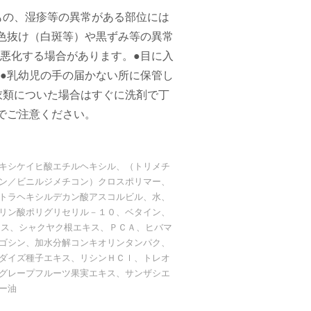
もの、湿疹等の異常がある部位には
色抜け（白斑等）や黒ずみ等の異常
悪化する場合があります。●目に入
●乳幼児の手の届かない所に保管し
衣類についた場合はすぐに洗剤で丁
でご注意ください。
キシケイヒ酸エチルヘキシル、（トリメチ
ン／ビニルジメチコン）クロスポリマー、
トラヘキシルデカン酸アスコルビル、水、
リン酸ポリグリセリル－１０、ベタイン、
キス、シャクヤク根エキス、ＰＣＡ、ヒバマ
ゴシン、加水分解コンキオリンタンパク、
ダイズ種子エキス、リシンＨＣｌ、トレオ
グレープフルーツ果実エキス、サンザシエ
ー油