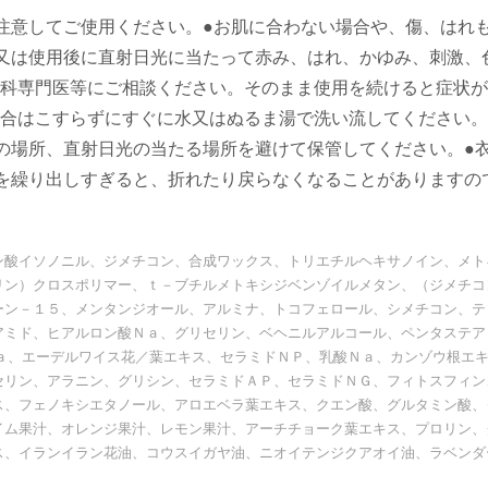
注意してご使用ください。●お肌に合わない場合や、傷、はれ
又は使用後に直射日光に当たって赤み、はれ、かゆみ、刺激、
科専門医等にご相談ください。そのまま使用を続けると症状が
合はこすらずにすぐに水又はぬるま湯で洗い流してください。
の場所、直射日光の当たる場所を避けて保管してください。●
を繰り出しすぎると、折れたり戻らなくなることがありますの
ン酸イソノニル、ジメチコン、合成ワックス、トリエチルヘキサノイン、メト
リン）クロスポリマー、ｔ－ブチルメトキシジベンゾイルメタン、（ジメチコ
ーン－１５、メンタンジオール、アルミナ、トコフェロール、シメチコン、テ
アミド、ヒアルロン酸Ｎａ、グリセリン、ベヘニルアルコール、ペンタステア
Ｎａ、エーデルワイス花／葉エキス、セラミドＮＰ、乳酸Ｎａ、カンゾウ根エ
セリン、アラニン、グリシン、セラミドＡＰ、セラミドＮＧ、フィトスフィン
ス、フェノキシエタノール、アロエベラ葉エキス、クエン酸、グルタミン酸、
イム果汁、オレンジ果汁、レモン果汁、アーチチョーク葉エキス、プロリン、
ス、イランイラン花油、コウスイガヤ油、ニオイテンジクアオイ油、ラベンダ