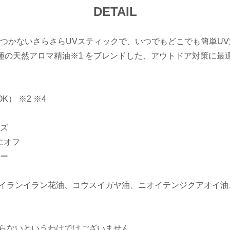
DETAIL
つかないさらさらUVスティックで、いつでもどこでも簡単UV
種の天然アロマ精油※1 をブレンドした、アウトドア対策に最
） ※2 ※4
ズ
にオフ
ー
：イランイラン花油、コウスイガヤ油、ニオイテンジクアオイ油
こらないというわけではございません