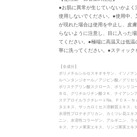
●お肌に異常が生じていないかよく
使用しないでください。●使用中、
が現れた場合は使用を中止し、皮膚
らないように注意し、目に入った場
てください。●極端に高温又は低温
寧に洗ってください。●スティック
【全成分】
ポリメチルシルセスキオキサン、イソノナ
ルペンタンジオール／アジピン酸／グリセ
ポリステアリン酸スクロース、ポリシリコ
ＢＧ、グリチルリチン酸２Ｋ、ナイアシン
ステアロイルラクチレートNa、ＰＣＡ－
タエキス、サッカロミセス溶解質エキス、
水溶性プロテオグリカン、カミツレ花エキ
ニン、水溶性コラーゲン、アルギニン、ラ
キス、ナツメ果実エキス、リンゴ果実エキ