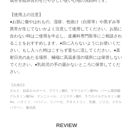
成分を組み合わせたやさしい使い心地の洗顔料です。
【使用上の注意】
●お肌に傷やはれもの、湿疹、色抜け（白斑等）や黒ずみ等
異常が生じてないかよく注意して使用してください。お肌に
合わない時はご使用を中止し、皮膚科専門医等にご相談され
ることをおすすめします。●目に入らないようにお使いくだ
さい。もし入った時はこすらず直ちに流してください。●直
射日光のあたる場所、極端に高温多湿の場所には保管しない
でください。●乳幼児の手の届かないところに保管してくだ
さい。
【全成分】
タルク、結晶セルロース、ラウリン酸K、ラウリルリン酸Na、パーム脂肪酸
グルタミン酸Na、マンニトール、ミリスチン酸K、ラウロイルグルタミン酸
Na、ハチミツ、パパイン、リパーゼ、デキストリン、乳糖、シリカ、メチル
パラベン、酸化鉄
REVIEW