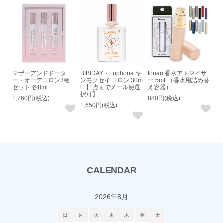
マザーアンドドータ
BIBIDAY・Euphoria キ
tonari 香水アトマイザ
ー・オーデコロン3種
ンモクセイ コロン 30m
ー 5mL（香水用詰め替
セット 各8ml
l 【1点までメール便選
え容器）
択可】
1,760円(税込)
880円(税込)
1,650円(税込)
CALENDAR
2026年8月
日
月
火
水
木
金
土