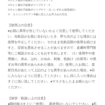
※2 ヒト遺伝子組換オリゴペプチド－1
※3 ヒト遺伝子組換ポリペプチド－3
※4 ヒト遺伝子組換ポリペプチド－11（いずれも保湿成分）
※ エイジングケア＝年齢に応じたお手入れの方法
【使用上の注意】
●お肌に異常が生じていないかよく注意して使用してくださ
い。化粧品がお肌に合わないとき、即ち次のような場合には
使用を中止してください。そのまま化粧品類の使用を続けま
すと、症状を悪化させることがありますので、皮膚科専門医
等にご相談されることをおすすめします。（1）使用中や使
用後に、赤み、はれ、かゆみ、刺激、色抜け（白斑等）や黒
ずみ等の異常があらわれた場合、（2）使用したお肌に、直
射日光があたって上記のような異常があらわれた場合。●目
に入らないように注意してください。もし目に入った場合は
すぐに洗い流してください。●マスクをしたまま眠らないで
ください。
【保管・取扱い上の注意】
●開封後はすぐにご使用し、再使用はしないでください。●乳