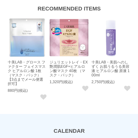
RECOMMENDED ITEMS
十美LAB・グロース フ
ジュリエットレイ・EX
十美LAB・美肌へのし
ァクター フェイスマス
艶潤肌EGF+ヒアルロ
ずく お肌うるうる美容
ク ヒアルロン酸 1枚
ン酸マスク 40枚 （マ
液 ヒアルロン酸 原液 1
（マスク・パック）
スク・パック）
00ml
【3点までメール便選
1,320円(税込)
2,750円(税込)
択可】
880円(税込)
CALENDAR