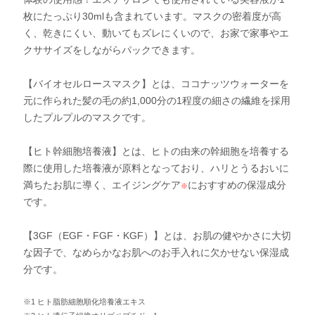
枚にたっぷり30mlも含まれています。マスクの密着度が高
く、乾きにくい、動いてもズレにくいので、お家で家事やエ
クササイズをしながらパックできます。
【バイオセルロースマスク】とは、ココナッツウォーターを
元に作られた髪の毛の約1,000分の1程度の細さの繊維を採用
したプルプルのマスクです。
【ヒト幹細胞培養液】とは、ヒトの由来の幹細胞を培養する
際に使用した培養液が原料となっており、ハリとうるおいに
満ちたお肌に導く、エイジングケア
におすすめの保湿成分
※
です。
【3GF（EGF・FGF・KGF）】とは、お肌の健やかさに大切
な因子で、なめらかなお肌へのお手入れに欠かせない保湿成
分です。
※1 ヒト脂肪細胞順化培養液エキス