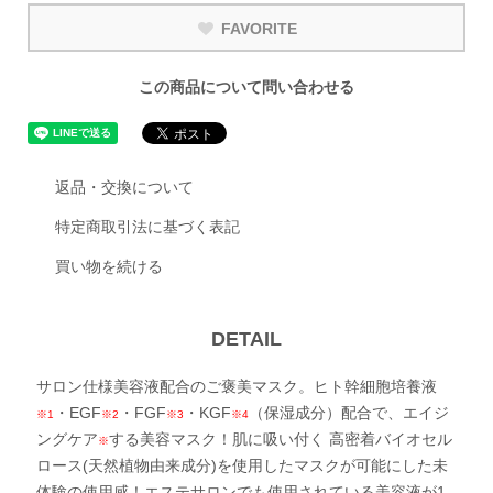
FAVORITE
この商品について問い合わせる
返品・交換について
特定商取引法に基づく表記
買い物を続ける
DETAIL
サロン仕様美容液配合のご褒美マスク。ヒト幹細胞培養液
・EGF
・FGF
・KGF
（保湿成分）配合で、エイジ
※1
※2
※3
※4
ングケア
する美容マスク！肌に吸い付く 高密着バイオセル
※
ロース(天然植物由来成分)を使用したマスクが可能にした未
体験の使用感！エステサロンでも使用されている美容液が1