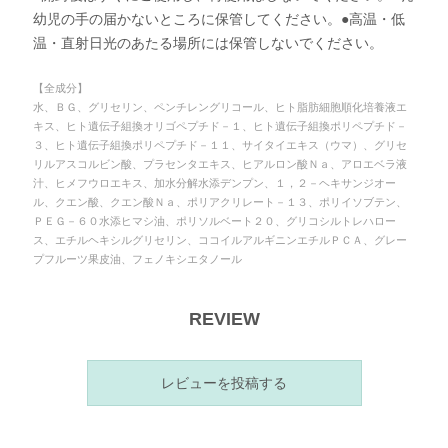
幼児の手の届かないところに保管してください。●高温・低
温・直射日光のあたる場所には保管しないでください。
【全成分】
水、ＢＧ、グリセリン、ペンチレングリコール、ヒト脂肪細胞順化培養液エ
キス、ヒト遺伝子組換オリゴペプチド－１、ヒト遺伝子組換ポリペプチド－
３、ヒト遺伝子組換ポリペプチド－１１、サイタイエキス（ウマ）、グリセ
リルアスコルビン酸、プラセンタエキス、ヒアルロン酸Ｎａ、アロエベラ液
汁、ヒメフウロエキス、加水分解水添デンプン、１，２－ヘキサンジオー
ル、クエン酸、クエン酸Ｎａ、ポリアクリレート－１３、ポリイソブテン、
ＰＥＧ－６０水添ヒマシ油、ポリソルベート２０、グリコシルトレハロー
ス、エチルヘキシルグリセリン、ココイルアルギニンエチルＰＣＡ、グレー
プフルーツ果皮油、フェノキシエタノール
REVIEW
レビューを投稿する