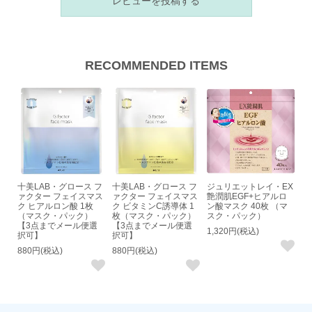
レビューを投稿する
RECOMMENDED ITEMS
十美LAB・グロース フ
十美LAB・グロース フ
ジュリエットレイ・EX
ァクター フェイスマス
ァクター フェイスマス
艶潤肌EGF+ヒアルロ
ク ヒアルロン酸 1枚
ク ビタミンC誘導体 1
ン酸マスク 40枚 （マ
（マスク・パック）
枚（マスク・パック）
スク・パック）
【3点までメール便選
【3点までメール便選
1,320円(税込)
択可】
択可】
880円(税込)
880円(税込)