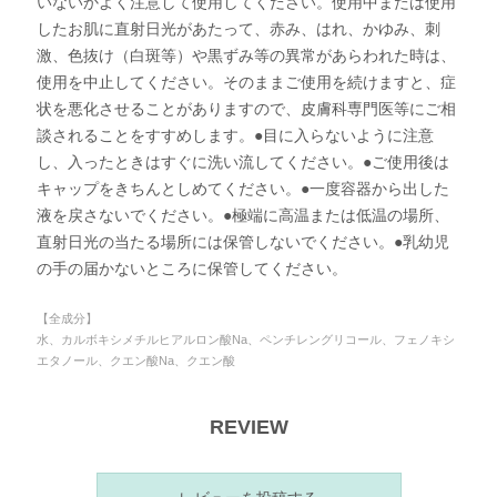
いないかよく注意して使用してください。使用中または使用
したお肌に直射日光があたって、赤み、はれ、かゆみ、刺
激、色抜け（白斑等）や黒ずみ等の異常があらわれた時は、
使用を中止してください。そのままご使用を続けますと、症
状を悪化させることがありますので、皮膚科専門医等にご相
談されることをすすめします。●目に入らないように注意
し、入ったときはすぐに洗い流してください。●ご使用後は
キャップをきちんとしめてください。●一度容器から出した
液を戻さないでください。●極端に高温または低温の場所、
直射日光の当たる場所には保管しないでください。●乳幼児
の手の届かないところに保管してください。
【全成分】
水、カルボキシメチルヒアルロン酸Na、ペンチレングリコール、フェノキシ
エタノール、クエン酸Na、クエン酸
REVIEW