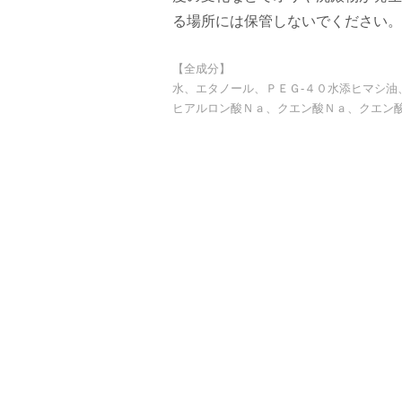
る場所には保管しないでください。
【全成分】
水、エタノール、ＰＥＧ-４０水添ヒマシ油
ヒアルロン酸Ｎａ、クエン酸Ｎａ、クエン