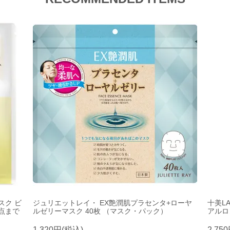
スク ビ
ジュリエットレイ・ EX艶潤肌プラセンタ+ローヤ
十美L
3点まで
ルゼリーマスク 40枚 （マスク・パック）
アルロン
1,320円(税込)
2,75