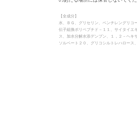
【全成分】
水、ＢＧ、グリセリン、ペンチレングリコ
伝子組換ポリペプチド－１１、サイタイエ
ス、加水分解水添デンプン、１，２－ヘキ
ソルベート２０、グリコシルトレハロース