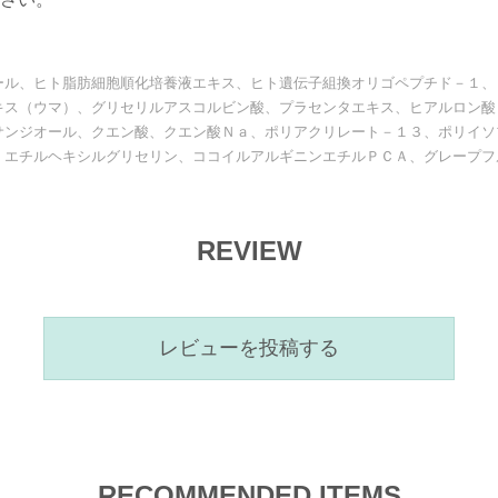
ール、ヒト脂肪細胞順化培養液エキス、ヒト遺伝子組換オリゴペプチド－１、
キス（ウマ）、グリセリルアスコルビン酸、プラセンタエキス、ヒアルロン酸
サンジオール、クエン酸、クエン酸Ｎａ、ポリアクリレート－１３、ポリイソ
、エチルヘキシルグリセリン、ココイルアルギニンエチルＰＣＡ、グレープフ
REVIEW
レビューを投稿する
RECOMMENDED ITEMS