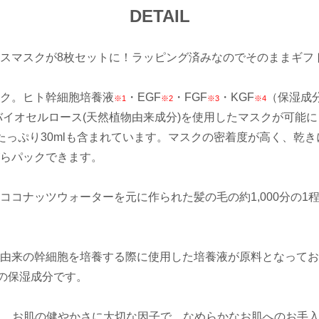
DETAIL
スマスクが8枚セットに！ラッピング済みなのでそのままギフ
ク。ヒト幹細胞培養液
・EGF
・FGF
・KGF
（保湿成
※1
※2
※3
※4
バイオセルロース(天然植物由来成分)を使用したマスクが可能
たっぷり30mlも含まれています。マスクの密着度が高く、乾
らパックできます。
ココナッツウォーターを元に作られた髪の毛の約1,000分の1
由来の幹細胞を培養する際に使用した培養液が原料となってお
の保湿成分です。
】とは、お肌の健やかさに大切な因子で、なめらかなお肌へのお