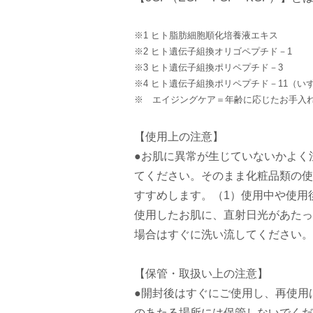
※1 ヒト脂肪細胞順化培養液エキス
※2 ヒト遺伝子組換オリゴペプチド－1
※3 ヒト遺伝子組換ポリペプチド－3
※4 ヒト遺伝子組換ポリペプチド－11（い
※ エイジングケア＝年齢に応じたお手入
【使用上の注意】
●お肌に異常が生じていないかよく
てください。そのまま化粧品類の使
すすめします。（1）使用中や使用
使用したお肌に、直射日光があたっ
場合はすぐに洗い流してください。
【保管・取扱い上の注意】
●開封後はすぐにご使用し、再使用
のあたる場所には保管しないでくだ