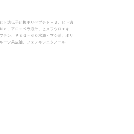
ヒト遺伝子組換ポリペプチド－３、ヒト遺
Ｎａ、アロエベラ液汁、ヒメフウロエキ
ブテン、ＰＥＧ－６０水添ヒマシ油、ポリ
ルーツ果皮油、フェノキシエタノール