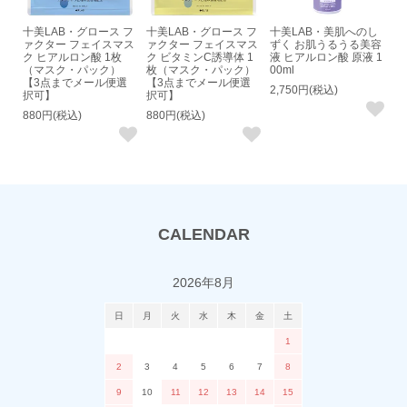
十美LAB・グロース フ
十美LAB・グロース フ
十美LAB・美肌へのし
ァクター フェイスマス
ァクター フェイスマス
ずく お肌うるうる美容
ク ヒアルロン酸 1枚
ク ビタミンC誘導体 1
液 ヒアルロン酸 原液 1
（マスク・パック）
枚（マスク・パック）
00ml
【3点までメール便選
【3点までメール便選
2,750円(税込)
択可】
択可】
880円(税込)
880円(税込)
CALENDAR
2026年8月
日
月
火
水
木
金
土
1
2
3
4
5
6
7
8
9
10
11
12
13
14
15