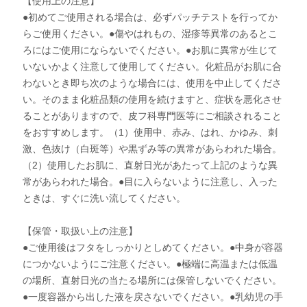
【使用上の注意】
●初めてご使用される場合は、必ずパッチテストを行ってか
らご使用ください。●傷やはれもの、湿疹等異常のあるとこ
ろにはご使用にならないでください。●お肌に異常が生じて
いないかよく注意して使用してください。化粧品がお肌に合
わないとき即ち次のような場合には、使用を中止してくださ
い。そのまま化粧品類の使用を続けますと、症状を悪化させ
ることがありますので、皮フ科専門医等にご相談されること
をおすすめします。（1）使用中、赤み、はれ、かゆみ、刺
激、色抜け（白斑等）や黒ずみ等の異常があらわれた場合。
（2）使用したお肌に、直射日光があたって上記のような異
常があらわれた場合。●目に入らないように注意し、入った
ときは、すぐに洗い流してください。
【保管・取扱い上の注意】
●ご使用後はフタをしっかりとしめてください。●中身が容器
につかないようにご注意ください。●極端に高温または低温
の場所、直射日光の当たる場所には保管しないでください。
●一度容器から出した液を戻さないでください。●乳幼児の手