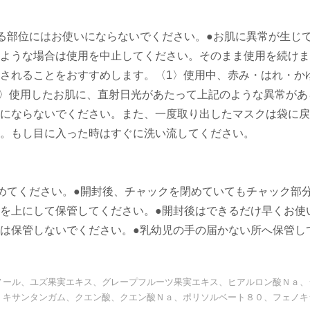
る部位にはお使いにならないでください。●お肌に異常が生じ
ような場合は使用を中止してください。そのまま使用を続けま
されることをおすすめします。〈1〉使用中、赤み・はれ・か
2〉使用したお肌に、直射日光があたって上記のような異常があ
にならないでください。また、一度取り出したマスクは袋に戻
。もし目に入った時はすぐに洗い流してください。
めてください。●開封後、チャックを閉めていてもチャック部
を上にして保管してください。●開封後はできるだけ早くお使
は保管しないでください。●乳幼児の手の届かない所へ保管し
ノール、ユズ果実エキス、グレープフルーツ果実エキス、ヒアルロン酸Ｎａ、
、キサンタンガム、クエン酸、クエン酸Ｎａ、ポリソルベート８０、フェノキ