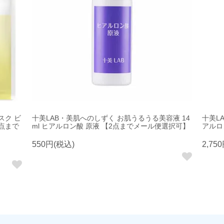
スク ビ
十美LAB・美肌へのしずく お肌うるうる美容液 14
十美L
3点まで
ml ヒアルロン酸 原液 【2点までメール便選択可】
アルロン
550円(税込)
2,75