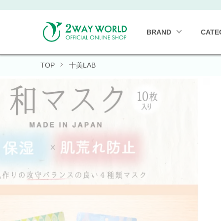
BRAND
CATE
TOP
十美LAB