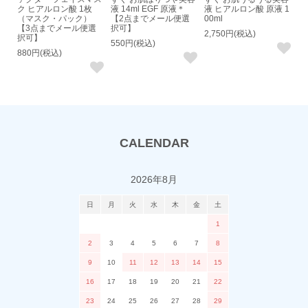
ク ヒアルロン酸 1枚
液 14ml EGF 原液＊
液 ヒアルロン酸 原液 1
（マスク・パック）
【2点までメール便選
00ml
【3点までメール便選
択可】
2,750円(税込)
択可】
550円(税込)
880円(税込)
CALENDAR
2026年8月
日
月
火
水
木
金
土
1
2
3
4
5
6
7
8
9
10
11
12
13
14
15
16
17
18
19
20
21
22
23
24
25
26
27
28
29