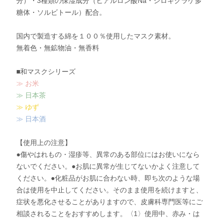
分）・3種類の保湿成分（ヒアルロン酸Na・シロキクラゲ多
糖体・ソルビトール）配合。
国内で製造する綿を１００％使用したマスク素材。
無着色・無鉱物油・無香料
■和マスクシリーズ
≫ お米
≫ 日本茶
≫ ゆず
≫ 日本酒
【使用上の注意】
●傷やはれもの・湿疹等、異常のある部位にはお使いになら
ないでください。●お肌に異常が生じてないかよく注意して
ください。●化粧品がお肌に合わない時、即ち次のような場
合は使用を中止してください。そのまま使用を続けますと、
症状を悪化させることがありますので、皮膚科専門医等にご
相談されることをおすすめします。〈1〉使用中、赤み・は