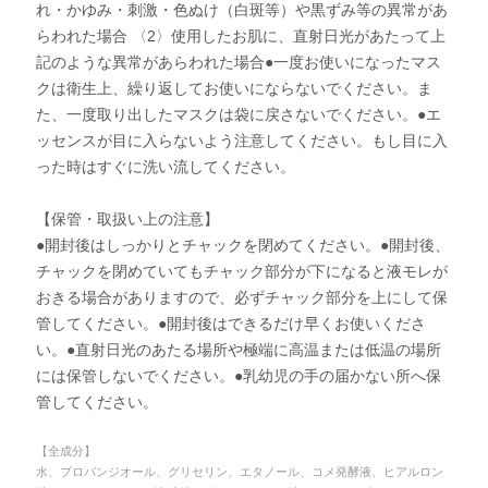
れ・かゆみ・刺激・色ぬけ（白斑等）や黒ずみ等の異常があ
らわれた場合 〈2〉使用したお肌に、直射日光があたって上
記のような異常があらわれた場合●一度お使いになったマス
クは衛生上、繰り返してお使いにならないでください。ま
た、一度取り出したマスクは袋に戻さないでください。●エ
ッセンスが目に入らないよう注意してください。もし目に入
った時はすぐに洗い流してください。
【保管・取扱い上の注意】
●開封後はしっかりとチャックを閉めてください。●開封後、
チャックを閉めていてもチャック部分が下になると液モレが
おきる場合がありますので、必ずチャック部分を上にして保
管してください。●開封後はできるだけ早くお使いくださ
い。●直射日光のあたる場所や極端に高温または低温の場所
には保管しないでください。●乳幼児の手の届かない所へ保
管してください。
【全成分】
水、プロパンジオール、グリセリン、エタノール、コメ発酵液、ヒアルロン