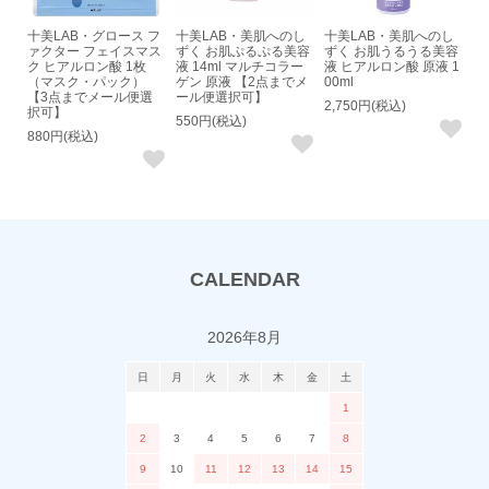
十美LAB・グロース フ
十美LAB・美肌へのし
十美LAB・美肌へのし
ァクター フェイスマス
ずく お肌ぷるぷる美容
ずく お肌うるうる美容
ク ヒアルロン酸 1枚
液 14ml マルチコラー
液 ヒアルロン酸 原液 1
（マスク・パック）
ゲン 原液 【2点までメ
00ml
【3点までメール便選
ール便選択可】
2,750円(税込)
択可】
550円(税込)
880円(税込)
CALENDAR
2026年8月
日
月
火
水
木
金
土
1
2
3
4
5
6
7
8
9
10
11
12
13
14
15