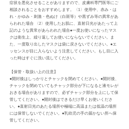
症状を悪化させることがありますので、皮膚科専門医等にご
相談されることをおすすめします。〈1〉使用中、赤み・は
れ・かゆみ・刺激・色ぬけ（白斑等）や黒ずみ等の異常があ
らわれた場合 〈2〉使用したお肌に、直射日光があたって上
記のような異常があらわれた場合●一度お使いになったマス
クは衛生上、繰り返してお使いにならないでください。ま
た、一度取り出したマスクは袋に戻さないでください。●エ
ッセンスが目に入らないよう注意してください。もし目に入
った時はすぐに洗い流してください。
【保管・取扱い上の注意】
●開封後はしっかりとチャックを閉めてください。●開封後、
チャックを閉めていてもチャック部分が下になると液モレが
おきる場合がありますので、必ずチャック部分を上にして保
管してください。●開封後はできるだけ早くお使いくださ
い。●直射日光のあたる場所や極端に高温または低温の場所
には保管しないでください。●乳幼児の手の届かない所へ保
管してください。