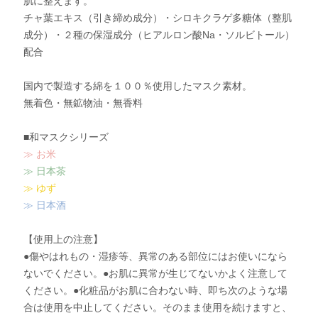
肌に整えます。
チャ葉エキス（引き締め成分）・シロキクラゲ多糖体（整肌
成分）・２種の保湿成分（ヒアルロン酸Na・ソルビトール）
配合
国内で製造する綿を１００％使用したマスク素材。
無着色・無鉱物油・無香料
■和マスクシリーズ
≫ お米
≫ 日本茶
≫ ゆず
≫ 日本酒
【使用上の注意】
●傷やはれもの・湿疹等、異常のある部位にはお使いになら
ないでください。●お肌に異常が生じてないかよく注意して
ください。●化粧品がお肌に合わない時、即ち次のような場
合は使用を中止してください。そのまま使用を続けますと、